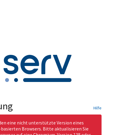
ung
Hilfe
den eine nicht unterstützte Version eines
asierten Browsers. Bitte aktualisieren Sie
rowser auf eine Chromium-Version 138 oder