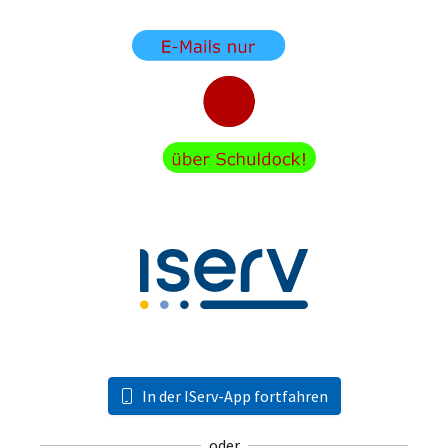
In der IServ-App fortfahren
oder