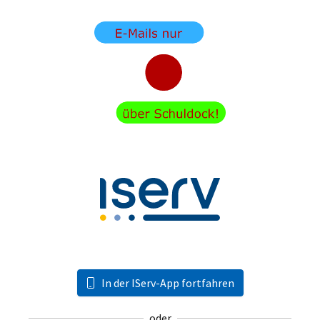
In der IServ-App fortfahren
oder