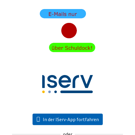
In der IServ-App fortfahren
oder