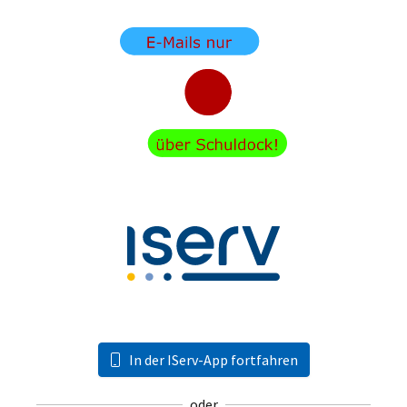
In der IServ-App fortfahren
oder